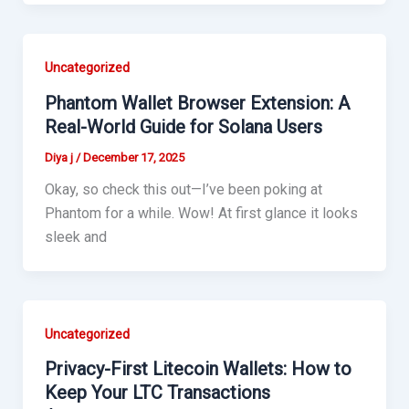
Uncategorized
Phantom Wallet Browser Extension: A
Real-World Guide for Solana Users
Diya j
/
December 17, 2025
Okay, so check this out—I’ve been poking at
Phantom for a while. Wow! At first glance it looks
sleek and
Uncategorized
Privacy-First Litecoin Wallets: How to
Keep Your LTC Transactions