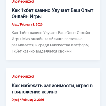
Uncategorized
Как 1хбет казино Улучает Ваш Опыт
Онлайн Игры
Alex
/
February 3, 2026
Как 1хбет казино Улучает Ваш Опыт Онлайн
Игры Мир онлайн-гемблинга постоянно
развивается, и среди множества платформ,
1хбет казино выделяется своими
Uncategorized
Как избежать зависимости, играя в
приложение казино
Diya j
/
February 2, 2026