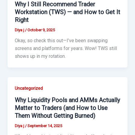
Why I Still Recommend Trader
Workstation (TWS) — and How to Get It
Right
Diya j
/
October 9, 2025
Okay, so check this out—I’ve been swapping
screens and platforms for years. Wow! TWS still
shows up in my rotation.
Uncategorized
Why Liquidity Pools and AMMs Actually
Matter to Traders (and How to Use
Them Without Getting Burned)
Diya j
/
September 14, 2025