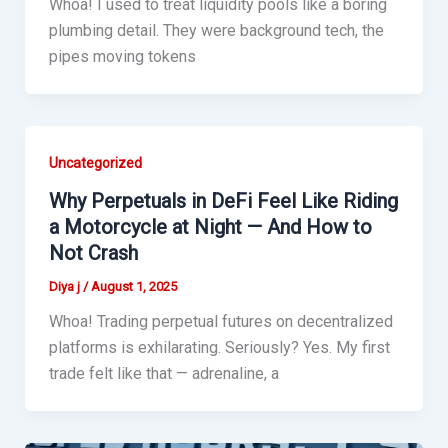
Whoa! I used to treat liquidity pools like a boring
plumbing detail. They were background tech, the
pipes moving tokens
Uncategorized
Why Perpetuals in DeFi Feel Like Riding
a Motorcycle at Night — And How to
Not Crash
Diya j
/
August 1, 2025
Whoa! Trading perpetual futures on decentralized
platforms is exhilarating. Seriously? Yes. My first
trade felt like that — adrenaline, a