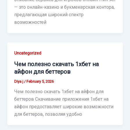
— это онлайн-казино и букмекерская контора,
предлагающая широкий спектр
возможностей
Uncategorized
Чем полезно скачать 1хбет на
айфон для беттеров
Diya j
/
February 5, 2026
Чем полезно скачать 1хбет на айфон для
беттеров Скачивание приложения 1хбет на
айфон предоставляет широкие возможности
для беттеров, позволяя удобно