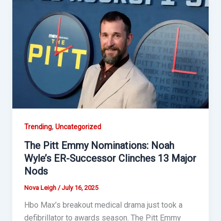
,
Trending
Uncategorized
The Pitt Emmy Nominations: Noah
Wyle’s ER-Successor Clinches 13 Major
Nods
Nova Leigh
/
July 16, 2025
Hbo Max’s breakout medical drama just took a
defibrillator to awards season. The Pitt Emmy